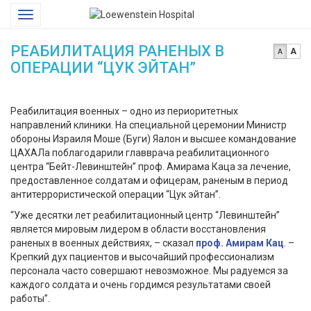
Loewenstein
Toggle
Hospital
navigation
РЕАБИЛИТАЦИЯ РАНЕНЫХ В
A
A
ОПЕРАЦИИ “ЦУК ЭЙТАН”
Реабилитация военных – одно из периоритетных
направлений клиники. На специальной церемонии Министр
обороны Израиля Моше (Буги) Яалон и высшее командование
ЦАХАЛа поблагодарили главврача реабилитационного
центра “Бейт-Левинштейн” проф. Амирама Каца за лечение,
предоставленное солдатам и офицерам, раненым в период
антитеррористической операции “Цук эйтан”.
“Уже десятки лет реабилитационный центр “Левинштейн”
является мировым лидером в области восстановления
раненых в военных действиях, – сказал
проф. Амирам Кац
. –
Крепкий дух пациентов и высочайший профессионализм
персонала часто совершают невозможное. Мы радуемся за
каждого солдата и очень гордимся результатами своей
работы”.