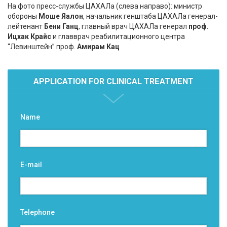
На фото пресс-службы ЦАХАЛа (слева направо): министр
обороны
Моше Яалон
, начальник генштаба ЦАХАЛа генерал-
лейтенант
Бени Ганц
, главный врач ЦАХАЛа генерал
проф.
Ицхак Крайс
и главврач реабилитационного центра
“Левинштейн” проф.
Амирам Кац
APPLICATION FOR CLINICAL TREATMENT
Name
E-mail
Telephone