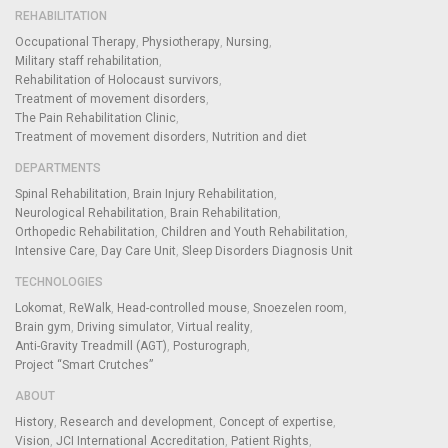
REHABILITATION
Occupational Therapy
Physiotherapy
Nursing
Military staff rehabilitation
Rehabilitation of Holocaust survivors
Treatment of movement disorders
The Pain Rehabilitation Clinic
Treatment of movement disorders
Nutrition and diet
DEPARTMENTS
Spinal Rehabilitation
Brain Injury Rehabilitation
Neurological Rehabilitation
Brain Rehabilitation
Orthopedic Rehabilitation
Children and Youth Rehabilitation
Intensive Care
Day Care Unit
Sleep Disorders Diagnosis Unit
TECHNOLOGIES
Lokomat
ReWalk
Head-controlled mouse
Snoezelen room
Brain gym
Driving simulator
Virtual reality
Anti-Gravity Treadmill (AGT)
Posturograph
Project “Smart Crutches”
ABOUT
History
Research and development
Concept of expertise
Vision
JCI International Accreditation
Patient Rights