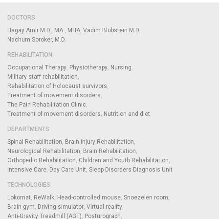
DOCTORS
Hagay Amir M.D., MA., MHA
Vadim Blubstein M.D
Nachum Soroker, M.D.
REHABILITATION
Occupational Therapy
Physiotherapy
Nursing
Military staff rehabilitation
Rehabilitation of Holocaust survivors
Treatment of movement disorders
The Pain Rehabilitation Clinic
Treatment of movement disorders
Nutrition and diet
DEPARTMENTS
Spinal Rehabilitation
Brain Injury Rehabilitation
Neurological Rehabilitation
Brain Rehabilitation
Orthopedic Rehabilitation
Children and Youth Rehabilitation
Intensive Care
Day Care Unit
Sleep Disorders Diagnosis Unit
TECHNOLOGIES
Lokomat
ReWalk
Head-controlled mouse
Snoezelen room
Brain gym
Driving simulator
Virtual reality
Anti-Gravity Treadmill (AGT)
Posturograph