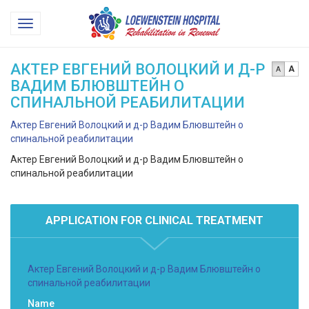
Loewenstein
Toggle
Hospital
navigation
АКТЕР ЕВГЕНИЙ ВОЛОЦКИЙ И Д-Р
A
A
ВАДИМ БЛЮВШТЕЙН О
СПИНАЛЬНОЙ РЕАБИЛИТАЦИИ
Актер Евгений Волоцкий и д-р Вадим Блювштейн о
спинальной реабилитации
Актер Евгений Волоцкий и д-р Вадим Блювштейн о
спинальной реабилитации
APPLICATION FOR CLINICAL TREATMENT
Актер Евгений Волоцкий и д-р Вадим Блювштейн о
спинальной реабилитации
Name